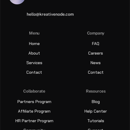
hello@kreativenode.com
Menu
Company
Home
FAQ
About
Careers
Services
News
Contact
Contact
Collaborate
Resources
Partners Program
Blog
Affiliate Program
Help Center
HR Partner Program
Tutorials